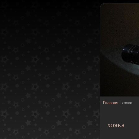
Главная
| хояка
хояка