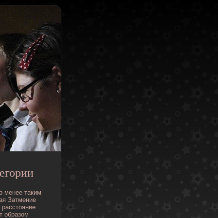
егории
о
менее
таким
ая
Затмение
расстояние
т
образом