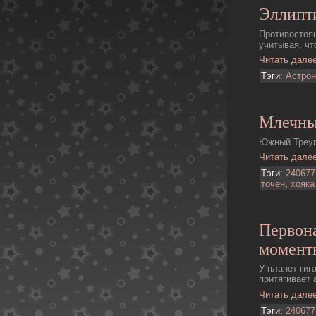
Эллипти
Противостоя
учитывая, чт
Читать дале
Тэги:
Астро
Млечны
Южный Треуг
Читать дале
Тэги:
240677
точен
,
хояка
Первон
момент
У планет-гиг
притягивает 
Читать дале
Тэги:
240677