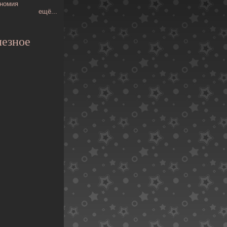
номия
ещё...
езное