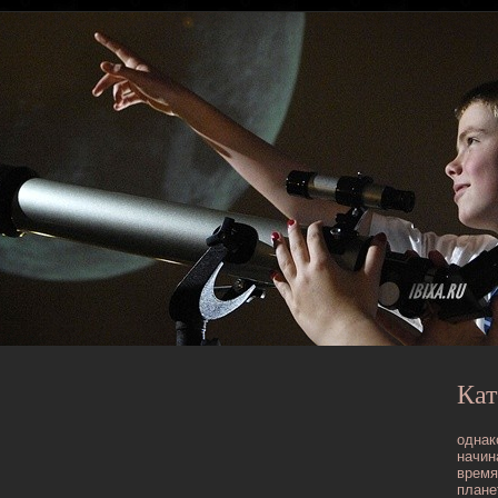
Кат
однак
начин
время
плане