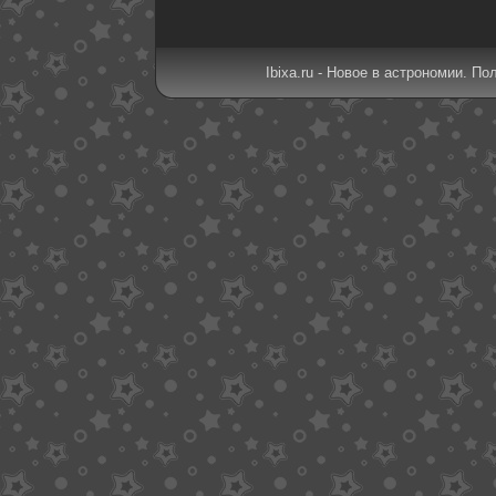
Ibixa.ru - Новое в астрономии. По