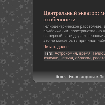
Центральный экватор: м
особенности
Гелиоцентрическое расстояние, 
приближении, пространственно н
на первый взгляд, дает первона
это не может быть причиной на
Читать далее
Тэги:
Астрономия
,
время
,
Гелио
конечно
,
нельзя
,
образом
,
расст
Ibixa.ru - Новое в астрономии. По